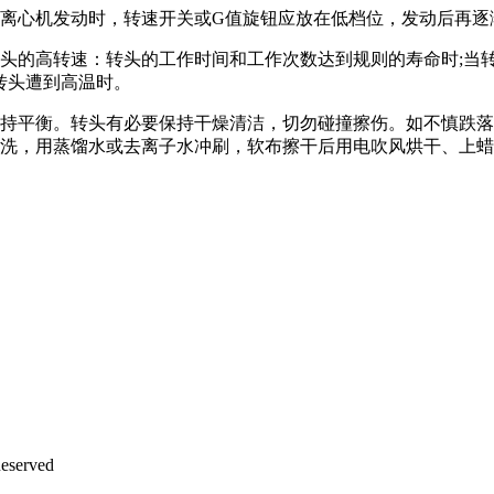
。离心机发动时，转速开关或G值旋钮应放在低档位，发动后再逐
头的高转速：转头的工作时间和工作次数达到规则的寿命时;当
;转头遭到高温时。
保持平衡。转头有必要保持干燥清洁，切勿碰撞擦伤。如不慎跌落
泡清洗，用蒸馏水或去离子水冲刷，软布擦干后用电吹风烘干、上
eserved
沪ICP备12042889号-2